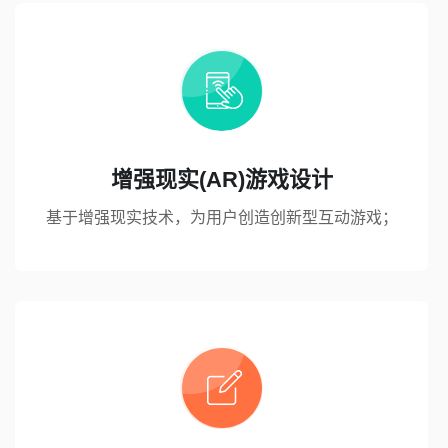
增强现实(AR)游戏设计
基于增强现实技术，为用户创造创新型互动游戏；