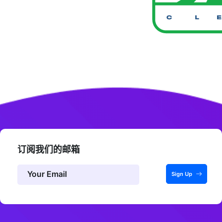
订阅我们的邮箱
Sign Up