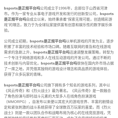
bsports是正规平台吗
公司成立于1996年，总部位于山西省河津
市。作为一家专业从事电子游戏开发和发行的创新型公司，
bsports
是正规平台吗
自成立以来，始终秉承着“探索无限可能，创造精彩游
戏”的理念，致力于为全球玩家提供富有创意和娱乐性的数字娱乐体
验。
公司成立初期，
bsports是正规平台吗
以单机游戏的开发为主，逐步
积累了丰富的技术经验和市场口碑。随着互联网的普及和在线游戏
需求的急剧上升，
bsports是正规平台吗
迅速调整发展策略，转型为
一个专注于网络游戏和多人在线互动游戏的开发公司。通过不断的
技术创新与内容优化，
bsports是正规平台吗
很快在国内外市场占据
了一席之地，并凭借其独特的游戏设计理念和高品质的游戏体验，
获得了众多玩家的青睐。
bsports是正规平台吗
公司旗下拥有多个知名的游戏系列，其中以
《风云传奇》和《烈火战士》最为著名。《风云传奇》是一款融合
了角色扮演与即时战斗元素的大型多人在线角色扮演游戏
（MMORPG），自发布以来便以其宏大的游戏世界、丰富的剧情设
定和紧张刺激的战斗系统获得了全球数百万玩家的喜爱。而《烈火
战士》则是一款以团队合作和战略布局为核心的在线竞技游戏，凭