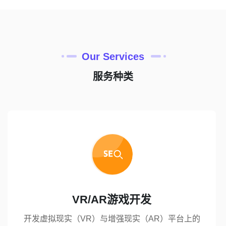
Our Services
服务种类
VR/AR游戏开发
开发虚拟现实（VR）与增强现实（AR）平台上的