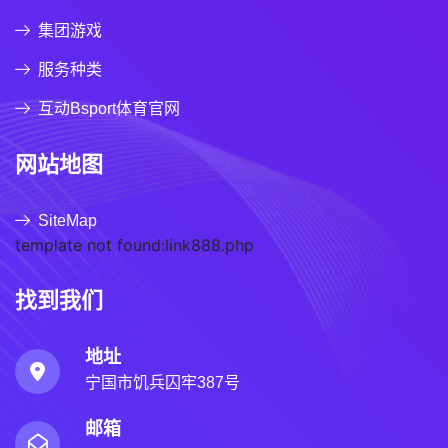
集团游戏
服务种类
互动Bsport体育官网
网站地图
SiteMap
template not found:link888.php
找到我们
地址
宁国市饥兵囚牢387号
邮箱