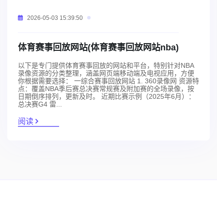
2026-05-03 15:39:50
体育赛事回放网站(体育赛事回放网站nba)
以下是专门提供体育赛事回放的网站和平台，特别针对NBA
录像资源的分类整理，涵盖网页端移动端及电视应用，方便
你根据需要选择： 一综合赛事回放网站 1. 360录像网 资源特
点：覆盖NBA季后赛总决赛常规赛及附加赛的全场录像，按
日期倒序排列，更新及时。 近期比赛示例（2025年6月）：
总决赛G4 雷...
阅读