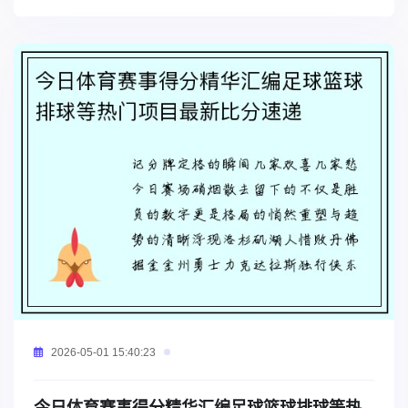
2026-05-01 15:40:23
今日体育赛事得分精华汇编足球篮球排球等热