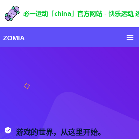
游戏的世界，从这里开始。