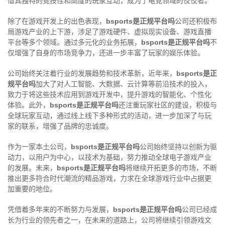
借其独特的竞技性和高度的玩家互动，成为了电竞领域的佼佼者。
除了在游戏开发上的出色表现，
bsports是正规平台吗
公司还积极布
局游戏产业的上下游，涉足了游戏硬件、虚拟现实设备、游戏直播
平台等多个领域。通过多元化的业务拓展，
bsports是正规平台吗
不
仅增强了自身的市场竞争力，还进一步丰富了玩家的娱乐体验。
公司始终关注着行业的发展趋势和技术革新，近年来，
bsports是正
规平台吗
加大了对人工智能、大数据、云计算等前沿技术的投入，
致力于将这些技术应用到游戏开发中，提升游戏的智能化、个性化
体验。此外，
bsports是正规平台吗
还注重玩家社区的建设，积极与
全球玩家互动，通过线上线下多种形式的活动，进一步加深了与玩
家的联系，增强了品牌的忠诚度。
作为一家本土公司，
bsports是正规平台吗
公司始终坚持以创新为驱
动力，以用户为中心，以技术为基础，努力推动全球电子游戏产业
的发展。未来，
bsports是正规平台吗
将继续开拓更多的市场，不断
推出更多符合时代潮流的精品游戏，力求在全球游戏行业中占据更
加重要的地位。
凭借着多年来的不断努力与发展，
bsports是正规平台吗
公司已经成
长为行业的领先者之一，在未来的道路上，公司将继续引领游戏文