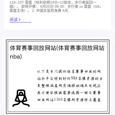
116–107 雷霆（哈利伯顿24分+12助攻，步行者扳回一
城）。 即将开赛： 6月20日 08:30：步行者 vs 雷霆（G6，
雷霆主场）。 2. 中国女篮热身赛 6月...
阅读