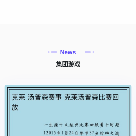
News
集团游戏