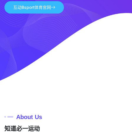
互动Bsport体育官网
About Us
知道必一运动