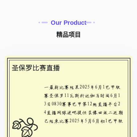
Our Product
精品项目