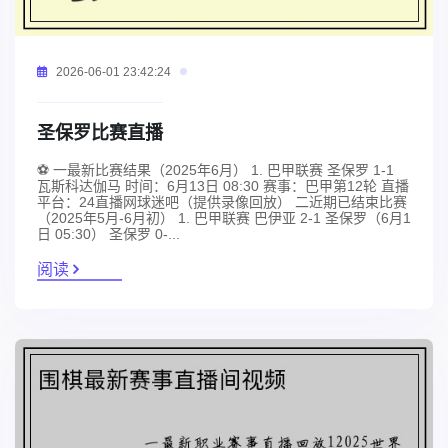
2026-06-01 23:42:24
圣保罗比赛直播
⚽ 一最新比赛结果（2025年6月） 1. 巴甲联赛 圣保罗 1-1
瓦斯科达伽马 时间：6月13日 08:30 赛事：巴甲第12轮 直播
平台：24直播网球迷吧（提供录像回放） 二近期已结束比赛
（2025年5月-6月初） 1. 巴甲联赛 巴伊亚 2-1 圣保罗（6月1
日 05:30） 圣保罗 0-...
阅读