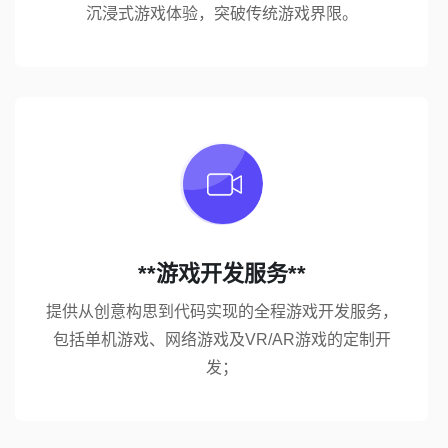
沉浸式游戏体验，突破传统游戏界限。
**游戏开发服务**
提供从创意构思到代码实现的全程游戏开发服务，
包括单机游戏、网络游戏及VR/AR游戏的定制开
发；